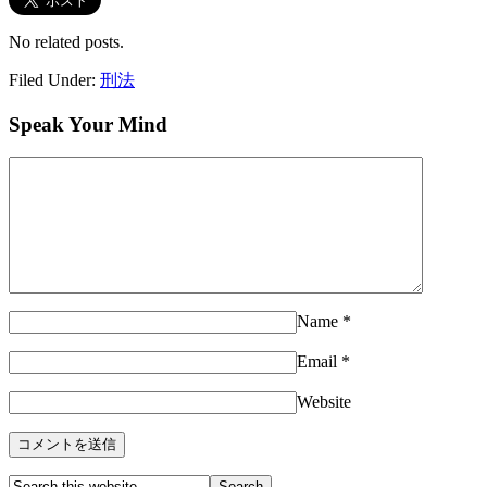
No related posts.
Filed Under:
刑法
Speak Your Mind
Name
*
Email
*
Website