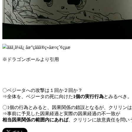
※ドラゴンボールより引用
〇ベジータへの攻撃は１回か２回か？
⇒全体を、ベジータの死に向けた
1個の実行行為
とみるべき。
〇1個の行為とみると、因果関係の錯誤となるが、クリリン
⇒事前に予見した因果経過と実際の因果経過の不一致が
相当因果関係の範囲内にあれば
、クリリンに故意責任を問い