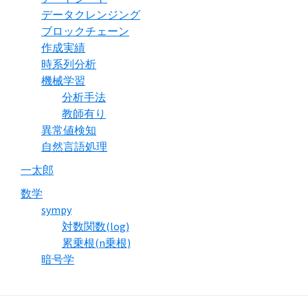
データクレンジング
ブロックチェーン
作成実績
時系列分析
機械学習
分析手法
教師有り
異常値検知
自然言語処理
一太郎
数学
sympy
対数関数(log)
累乗根(n乗根)
暗号学