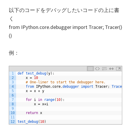
以下のコードをデバッグしたいコードの上に書
く
from IPython.core.debugger import Tracer; Tracer()
()
例：
1
def 
test_debug
(
y
)
:
2
x
=
10
3
# One-liner to start the debugger here.
4
from 
IPython
.
core
.
debugger 
import 
Tracer
;
Tracer
(
)
(
5
x
=
x
+
y
6
7
for
i
in
range
(
10
)
:
8
x
=
x
+
i
9
10
return
x
11
12
test_debug
(
10
)