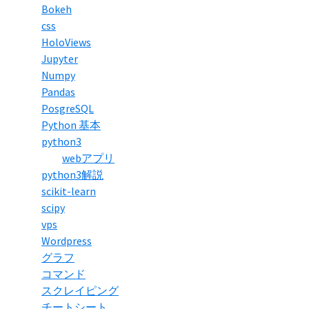
Bokeh
css
HoloViews
Jupyter
Numpy
Pandas
PosgreSQL
Python 基本
python3
webアプリ
python3解説
scikit-learn
scipy
vps
Wordpress
グラフ
コマンド
スクレイピング
チートシート