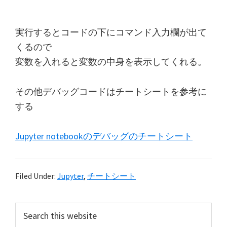
実行するとコードの下にコマンド入力欄が出て
くるので
変数を入れると変数の中身を表示してくれる。
その他デバッグコードはチートシートを参考に
する
Jupyter notebookのデバッグのチートシート
Filed Under:
Jupyter
,
チートシート
Primary
Search
this
Sidebar