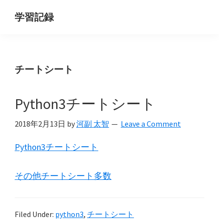
Skip
Skip
学習記録
to
to
main
primary
content
sidebar
チートシート
Python3チートシート
2018年2月13日
by
河副 太智
Leave a Comment
Python3チートシート
その他チートシート多数
Filed Under:
python3
,
チートシート