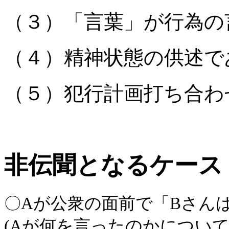
（３）「言葉」が行為の
（４）精神状態の供述で
（５）犯行計画打ち合わ
非伝聞となるケース
〇Aが公衆の面前で「Bさん
(Aが何を言ったのかについ