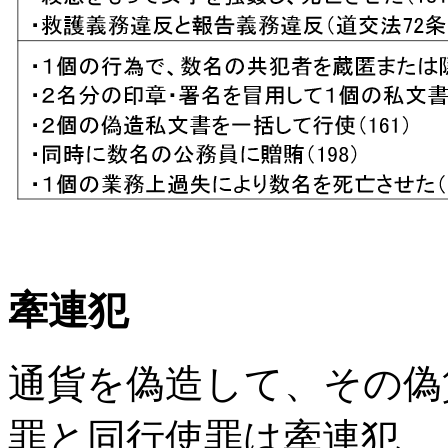
牽連犯
通貨を偽造して、その偽
罪と同行使罪は牽連犯