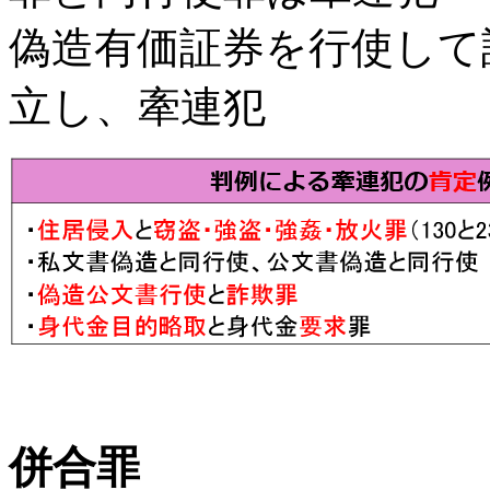
偽造有価証券を行使して
立し、牽連犯
併合罪